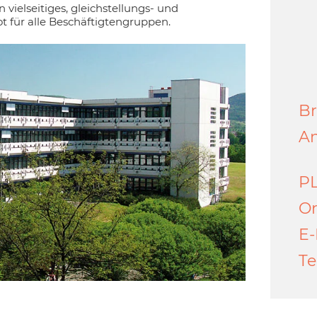
 vielseitiges, gleichstellungs- und
t für alle Beschäftigtengruppen.
Br
An
PL
Or
E-
Te