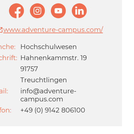
www.adventure-campus.com/
nche:
Hochschulwesen
hrift:
Hahnenkammstr. 19
:
91757
Treuchtlingen
il:
info@adventure-
campus.com
fon:
+49 (0) 9142 806100