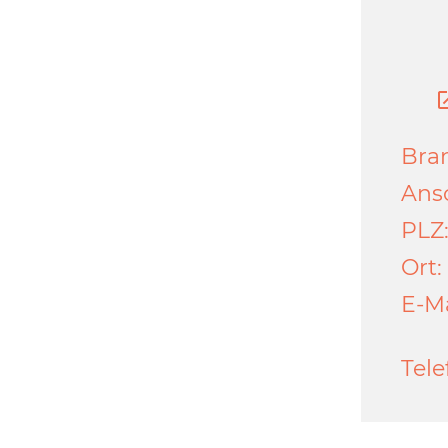
Bra
Ansc
PLZ
Ort:
E-Ma
Tele