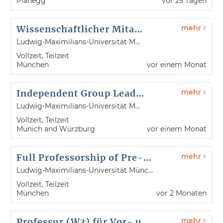
Planegg
vor 25 Tagen
Wissenschaftlicher Mitarbeiter / Wissenschaftliche Mitarbeiterin (m/w/d)
mehr
Ludwig-Maximilians-Universität München
Vollzeit, Teilzeit
München
vor einem Monat
Independent Group Leaders in Nucleic Acid Sciences and Technologies (m/f/x)
mehr
Ludwig-Maximilians-Universität München
Vollzeit, Teilzeit
Munich and Würzburg
vor einem Monat
Full Professorship of Pre- and Protohistoric Archaeology (Chair)
mehr
Ludwig-Maximilians-Universität München
Vollzeit, Teilzeit
München
vor 2 Monaten
Professur (W3) für Vor- und Frühgeschichtliche Archäologie (Lehrstuhl)
mehr