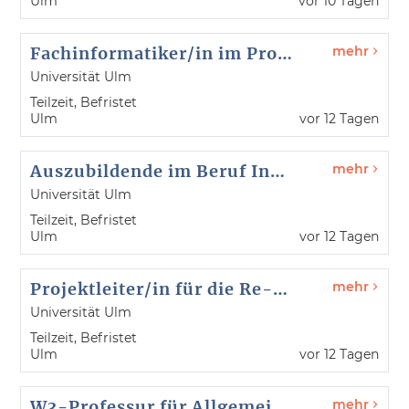
Ulm
vor 10 Tagen
Fachinformatiker/in im Projekt E-Prüfungen (m/w/d) - kiz - Referenz-Nr. 26117
mehr
Universität Ulm
Teilzeit, Befristet
Ulm
vor 12 Tagen
Auszubildende im Beruf Industriemechaniker/in Einsatzgebiet Feingerätebau (m/w/d) - Wissenschaftliche Werkstatt - Referenz-Nr. 26077
mehr
Universität Ulm
Teilzeit, Befristet
Ulm
vor 12 Tagen
Projektleiter/in für die Re-Systemakkreditierung (m/w/d) - Stabstelle Qualitätsentwicklung, Berichtswesen und Revision- Referenz-Nr. 26120
mehr
Universität Ulm
Teilzeit, Befristet
Ulm
vor 12 Tagen
W3-Professur für Allgemeinmedizin - Referenz-Nr. 26115
mehr