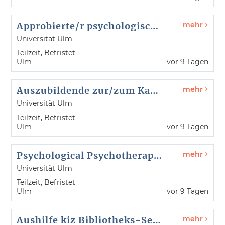
Approbierte/r psychologische/r Psychotherapeut/in oder Kinder- und Jugendlichenpsychotherapeut/in (m/w/d) - Psychotherapeutische Hochschulambulanz (PHSA) - Referenz-Nr. 26119
mehr
Universität Ulm
Teilzeit, Befristet
Ulm
vor 9 Tagen
Auszubildende zur/zum Kauffrau/Kaufmann für Büromanagement (m/w/d) - Zentrale Universitätsverwaltung - Referenz-Nr. 26083
mehr
Universität Ulm
Teilzeit, Befristet
Ulm
vor 9 Tagen
Psychological Psychotherapist (Child and Adolescent) with Teaching and Research Duties (m/f/d) - Psychotherapeutic university outpatient clinic - reference no. 26116
mehr
Universität Ulm
Teilzeit, Befristet
Ulm
vor 9 Tagen
Aushilfe kiz Bibliotheks-Services (m/w/d) - kiz - Referenz-Nr. 26114
mehr