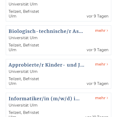
Universität Ulm
Teilzeit, Befristet
Ulm
vor 9 Tagen
Biologisch-technische/r Assistent/in (m/w/d) - Institut für Molekulare Endokrinologie und Physiologie - Referenz-Nr. 26081
mehr
Universität Ulm
Teilzeit, Befristet
Ulm
vor 9 Tagen
Approbierte/r Kinder- und Jugendlichenpsychotherapeut/in mit Lehr- und Forschungsaufgaben (m/w/d) - Psychotherapeutische Hochschulambulanz - Referenz-Nr. 26116
mehr
Universität Ulm
Teilzeit, Befristet
Ulm
vor 9 Tagen
Informatiker/in (m/w/d) im Projekt E-Prüfungen - kiz - Referenz-Nr. 26118
mehr
Universität Ulm
Teilzeit, Befristet