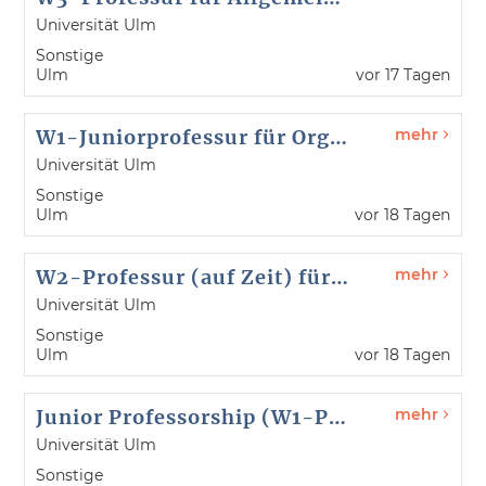
Universität Ulm
Sonstige
Ulm
vor 17 Tagen
W1-Juniorprofessur für Organische Chemie (m/w/d) - mit Tenure Track -Referenz-Nr. 26112
mehr
Universität Ulm
Sonstige
Ulm
vor 18 Tagen
W2-Professur (auf Zeit) für für Precision Geriatrics and Artificial Intelligence (m/w/d) - Referenz-Nr. 26113
mehr
Universität Ulm
Sonstige
Ulm
vor 18 Tagen
Junior Professorship (W1-Professur) for Organic Chemistry -with Tenure Track (m/f/d) - reference no. 26112
mehr
Universität Ulm
Sonstige