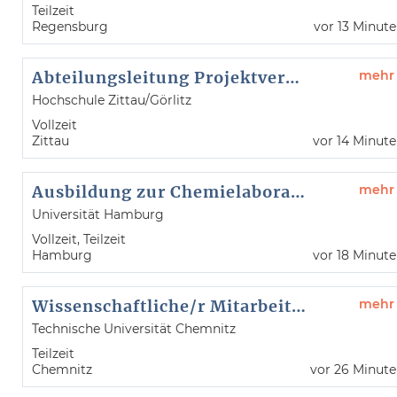
Teilzeit
Regensburg
vor 13 Minut
Abteilungsleitung Projektverwaltung (m/w/d) - Kennwort: 44-2026 DFP -
mehr
Hochschule Zittau/Görlitz
Vollzeit
Zittau
vor 14 Minut
Ausbildung zur Chemielaborant:in (2 Ausbildungsplätze)
mehr
Universität Hamburg
Vollzeit, Teilzeit
Hamburg
vor 18 Minut
Wissenschaftliche/r Mitarbeiter/in (m/w/d)
mehr
Technische Universität Chemnitz
Teilzeit
Chemnitz
vor 26 Minut