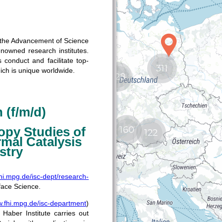
311
928
160
122