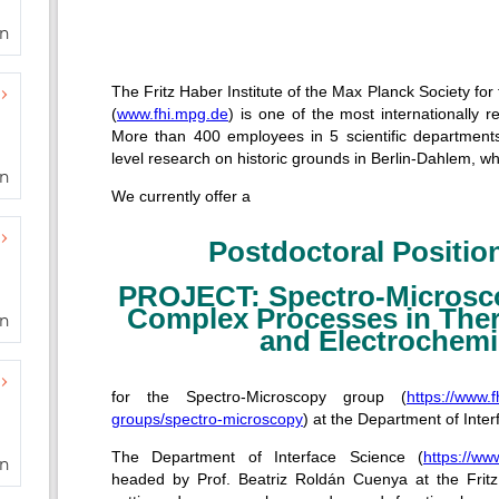
en
en
en
en