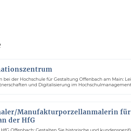
e
mationszentrum
 bei der Hochschule für Gestaltung Offenbach am Main: Le
rtnerschaften und Digitalisierung im Hochschulmanagement
ler/Manufakturporzellanmalerin für
an der HfG
 HfG Offenbach: Gestalten Sie historische und kundenspezif